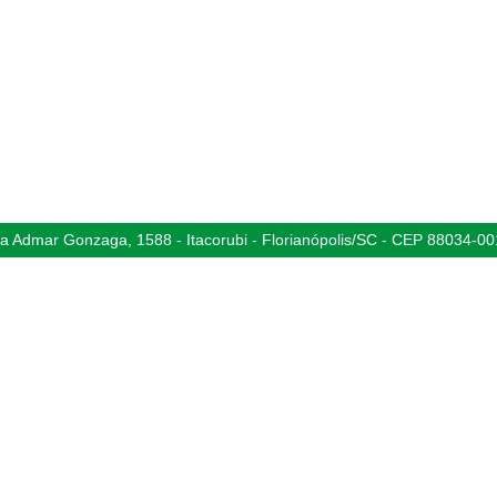
 Admar Gonzaga, 1588 - Itacorubi - Florianópolis/SC - CEP 88034-00