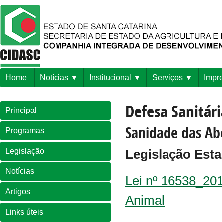
Home
Notícias
Institucional
Serviços
Impr
Defesa Sanitár
Principal
Sanidade das Abe
Programas
Legislação
Legislação Esta
Notícias
Lei nº 16538_201
Artigos
Animal
Links úteis